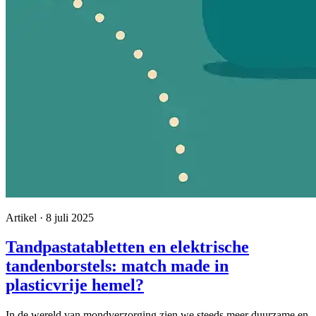
Artikel · 8 juli 2025
Tandpastatabletten en elektrische
tandenborstels: match made in
plasticvrije hemel?
In de wereld van mondverzorging zien we steeds meer duurzame en