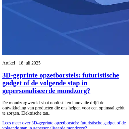
Artikel · 18 juli 2025
3D-geprinte opzetborstels: futuristische
gadget of de volgende stap in
gepersonaliseerde mondzorg?
De mondzorgwereld staat nooit stil en innovatie drijft de
ontwikkeling van producten die ons helpen voor een optimaal gebit
te zorgen. Elektrische tan...
Lees meer
over 3D-geprinte opzetborstels: futuristische gadget of de
volgende stap in gepersonaliseerde mondzorg?