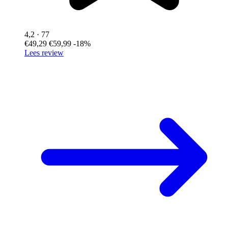
4,2
· 77
€49,29
€59,99
-18%
Lees review