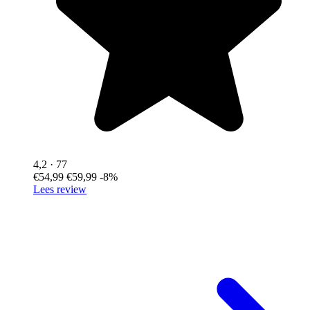
4,2
· 77
€54,99
€59,99
-8%
Lees review