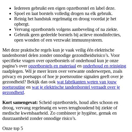
Iedereen gebruikt een eigen opzetborstel en label deze.
Spoel en laat borstels volledig drogen na elk gebruik.
Reinig het handstuk regelmatig en droog voordat je het
opbergt.
Vervang opzetborstels volgens aanbeveling of na ziekte.
Gebruik geen gedeelde borstels bij actieve mondinfecties,
open wonden of een verzwakt immuunsysteem.
Met deze praktische regels kun je vaak veilig één elektrische
tandenborstel delen zonder onnodige gezondheidsrisico’s. Voor
specifieke vragen over opzetborstels of onderhoud kun je onze
pagina’s over
opzetborstels en materiaal
en
onderhoud en reiniging
raadplegen. Wil je meer lezen over verwante onderwerpen, zoals
privacy en poetsapps of hoe je poetsroutine signalen geeft over je
gezondheid? Bekijk dan ook
wat fabrikanten weten van jouw
poetsroutine
en
wat je elektrische tandenborstel verraadt over je
gezondheid
.
Kort samengevat:
Scheid opzetborstels, houd alles schoon en
droog, vervang regelmatig en wees terughoudend bij ziekte of
medische kwetsbaarheid. Zo combineer je hygiëne, gemak en
duurzaamheid zonder onnodige risico’s.
Onze top 5