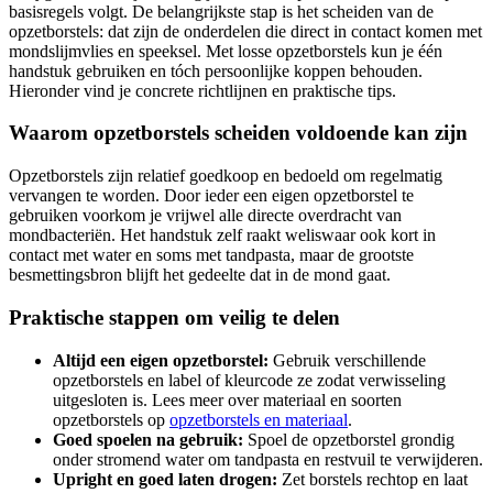
basisregels volgt. De belangrijkste stap is het scheiden van de
opzetborstels: dat zijn de onderdelen die direct in contact komen met
mondslijmvlies en speeksel. Met losse opzetborstels kun je één
handstuk gebruiken en tóch persoonlijke koppen behouden.
Hieronder vind je concrete richtlijnen en praktische tips.
Waarom opzetborstels scheiden voldoende kan zijn
Opzetborstels zijn relatief goedkoop en bedoeld om regelmatig
vervangen te worden. Door ieder een eigen opzetborstel te
gebruiken voorkom je vrijwel alle directe overdracht van
mondbacteriën. Het handstuk zelf raakt weliswaar ook kort in
contact met water en soms met tandpasta, maar de grootste
besmettingsbron blijft het gedeelte dat in de mond gaat.
Praktische stappen om veilig te delen
Altijd een eigen opzetborstel:
Gebruik verschillende
opzetborstels en label of kleurcode ze zodat verwisseling
uitgesloten is. Lees meer over materiaal en soorten
opzetborstels op
opzetborstels en materiaal
.
Goed spoelen na gebruik:
Spoel de opzetborstel grondig
onder stromend water om tandpasta en restvuil te verwijderen.
Upright en goed laten drogen:
Zet borstels rechtop en laat