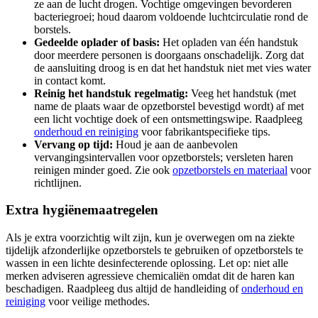
ze aan de lucht drogen. Vochtige omgevingen bevorderen
bacteriegroei; houd daarom voldoende luchtcirculatie rond de
borstels.
Gedeelde oplader of basis:
Het opladen van één handstuk
door meerdere personen is doorgaans onschadelijk. Zorg dat
de aansluiting droog is en dat het handstuk niet met vies water
in contact komt.
Reinig het handstuk regelmatig:
Veeg het handstuk (met
name de plaats waar de opzetborstel bevestigd wordt) af met
een licht vochtige doek of een ontsmettingswipe. Raadpleeg
onderhoud en reiniging
voor fabrikantspecifieke tips.
Vervang op tijd:
Houd je aan de aanbevolen
vervangingsintervallen voor opzetborstels; versleten haren
reinigen minder goed. Zie ook
opzetborstels en materiaal
voor
richtlijnen.
Extra hygiënemaatregelen
Als je extra voorzichtig wilt zijn, kun je overwegen om na ziekte
tijdelijk afzonderlijke opzetborstels te gebruiken of opzetborstels te
wassen in een lichte desinfecterende oplossing. Let op: niet alle
merken adviseren agressieve chemicaliën omdat dit de haren kan
beschadigen. Raadpleeg dus altijd de handleiding of
onderhoud en
reiniging
voor veilige methodes.