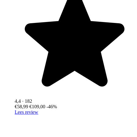
4,4
· 182
€58,99
€109,00
-46%
Lees review