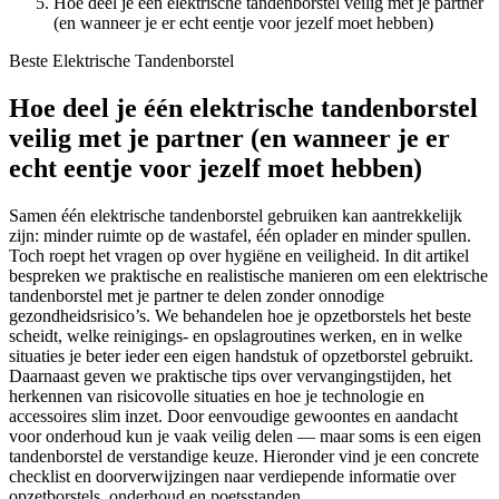
Hoe deel je één elektrische tandenborstel veilig met je partner
(en wanneer je er echt eentje voor jezelf moet hebben)
Beste Elektrische Tandenborstel
Hoe deel je één elektrische tandenborstel
veilig met je partner (en wanneer je er
echt eentje voor jezelf moet hebben)
Samen één elektrische tandenborstel gebruiken kan aantrekkelijk
zijn: minder ruimte op de wastafel, één oplader en minder spullen.
Toch roept het vragen op over hygiëne en veiligheid. In dit artikel
bespreken we praktische en realistische manieren om een elektrische
tandenborstel met je partner te delen zonder onnodige
gezondheidsrisico’s. We behandelen hoe je opzetborstels het beste
scheidt, welke reinigings- en opslagroutines werken, en in welke
situaties je beter ieder een eigen handstuk of opzetborstel gebruikt.
Daarnaast geven we praktische tips over vervangingstijden, het
herkennen van risicovolle situaties en hoe je technologie en
accessoires slim inzet. Door eenvoudige gewoontes en aandacht
voor onderhoud kun je vaak veilig delen — maar soms is een eigen
tandenborstel de verstandige keuze. Hieronder vind je een concrete
checklist en doorverwijzingen naar verdiepende informatie over
opzetborstels, onderhoud en poetsstanden.