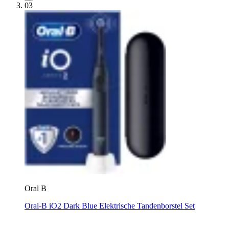
03
Oral B
Oral-B iO2 Dark Blue Elektrische Tandenborstel Set