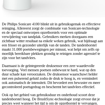
De Philips Sonicare 4100 blinkt uit in gebruiksgemak en effectieve
reiniging. Allereerst zorgt de combinatie van Sonicare-technologie
en de speciaal ontworpen opzetborstels voor een optimale
verwijdering van tandplak. Gebruikers merken doorgaans een
zichtbaar witter resultaat na enkele weken gebruik, wat bijdraagt aan
een frisser en gezonder uiterlijk van de tanden. De tandenborstel
maakt 31.000 poetsbewegingen per minuut, wat helpt om zelfs op
moeilijk bereikbare plekken grondig te reinigen zonder agressief te
zijn voor het tandvlees.
Daarnaast is de geïntegreerde druksensor een zeer waardevolle
toevoeging. Veel mensen poetsen onbewust te hard, wat op den
duur schade kan veroorzaken. De druksensor waarschuwt helder
met een pulserend geluid zodra de druk te hoog is, en vermindert
ook automatisch de intensiteit. Dit bevordert een bewuster en meer
gecontroleerd poetsgedrag en beschermt het tandvlees effectief.
Ook op het gebied van gebruiksduur en onderhoud scoort deze
tandenborstel hoog. De BrushSync-technologie zorgt ervoor dat je
precies weet wanneer het tijd is om de opzetborstel te vervangen.