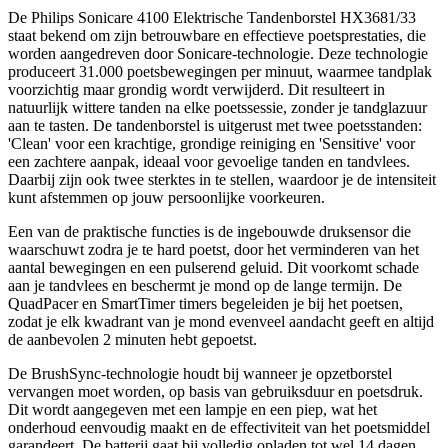
De Philips Sonicare 4100 Elektrische Tandenborstel HX3681/33
staat bekend om zijn betrouwbare en effectieve poetsprestaties, die
worden aangedreven door Sonicare-technologie. Deze technologie
produceert 31.000 poetsbewegingen per minuut, waarmee tandplak
voorzichtig maar grondig wordt verwijderd. Dit resulteert in
natuurlijk wittere tanden na elke poetssessie, zonder je tandglazuur
aan te tasten. De tandenborstel is uitgerust met twee poetsstanden:
'Clean' voor een krachtige, grondige reiniging en 'Sensitive' voor
een zachtere aanpak, ideaal voor gevoelige tanden en tandvlees.
Daarbij zijn ook twee sterktes in te stellen, waardoor je de intensiteit
kunt afstemmen op jouw persoonlijke voorkeuren.
Een van de praktische functies is de ingebouwde druksensor die
waarschuwt zodra je te hard poetst, door het verminderen van het
aantal bewegingen en een pulserend geluid. Dit voorkomt schade
aan je tandvlees en beschermt je mond op de lange termijn. De
QuadPacer en SmartTimer timers begeleiden je bij het poetsen,
zodat je elk kwadrant van je mond evenveel aandacht geeft en altijd
de aanbevolen 2 minuten hebt gepoetst.
De BrushSync-technologie houdt bij wanneer je opzetborstel
vervangen moet worden, op basis van gebruiksduur en poetsdruk.
Dit wordt aangegeven met een lampje en een piep, wat het
onderhoud eenvoudig maakt en de effectiviteit van het poetsmiddel
garandeert. De batterij gaat bij volledig opladen tot wel 14 dagen