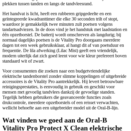
plekken tussen tanden en langs de tandvleesrand.
Het handvat is licht, heeft een rubberen gripgedeelte en een
geïntegreerde kwadranttimer die elke 30 seconden trilt of stopt,
waardoor je gemakkelijk twee minuten zult poetsen volgens
tandartsadviezen. In de doos vind je het handstuk met laadstation en
één opzetborstel. De batterij wordt omschreven als langdurig; bij
normaal dagelijks poetsen is de Vitality Pro doorgaans meerdere
dagen tot een week gebruiksklaar, al hangt dit af van poetsduur en
frequentie. De lila afwerking (Lilac Mist) geeft een vriendelijk,
modern uiterlijk dat zich goed leent voor wie kleur prefereert boven
standaard wit of zwart.
Voor consumenten die zoeken naar een budgetvriendelijke
elektrische tandenborstel zonder slimme koppelingen of uitgebreide
accessoires is de Vitality Pro aantrekkelijk. Hij levert betrouwbare
reinigingsprestaties, is eenvoudig in gebruik en geschikt voor
mensen met gevoelig tandvlees dankzij de gevoelige standen.
Tegelijk hebben gebruikers die geavanceerde functies zoals
drukcontrole, meerdere opzetborstels of een reisset verwachten,
wellicht behoefte aan een uitgebreider model uit de Oral-B-lijn.
Wat vinden we goed aan de Oral-B
Vitality Pro Protect X Clean elektrische