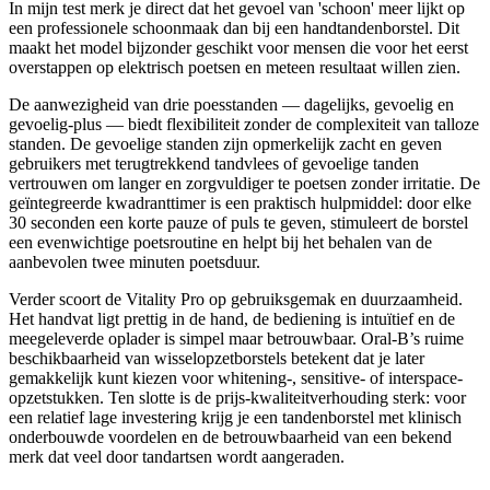
In mijn test merk je direct dat het gevoel van 'schoon' meer lijkt op
een professionele schoonmaak dan bij een handtandenborstel. Dit
maakt het model bijzonder geschikt voor mensen die voor het eerst
overstappen op elektrisch poetsen en meteen resultaat willen zien.
De aanwezigheid van drie poesstanden — dagelijks, gevoelig en
gevoelig-plus — biedt flexibiliteit zonder de complexiteit van talloze
standen. De gevoelige standen zijn opmerkelijk zacht en geven
gebruikers met terugtrekkend tandvlees of gevoelige tanden
vertrouwen om langer en zorgvuldiger te poetsen zonder irritatie. De
geïntegreerde kwadranttimer is een praktisch hulpmiddel: door elke
30 seconden een korte pauze of puls te geven, stimuleert de borstel
een evenwichtige poetsroutine en helpt bij het behalen van de
aanbevolen twee minuten poetsduur.
Verder scoort de Vitality Pro op gebruiksgemak en duurzaamheid.
Het handvat ligt prettig in de hand, de bediening is intuïtief en de
meegeleverde oplader is simpel maar betrouwbaar. Oral-B’s ruime
beschikbaarheid van wisselopzetborstels betekent dat je later
gemakkelijk kunt kiezen voor whitening-, sensitive- of interspace-
opzetstukken. Ten slotte is de prijs-kwaliteitverhouding sterk: voor
een relatief lage investering krijg je een tandenborstel met klinisch
onderbouwde voordelen en de betrouwbaarheid van een bekend
merk dat veel door tandartsen wordt aangeraden.