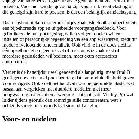
slijtage van tandvlees en glazuur als je geneigd bent veel druk uit te
oefenen. Voor mensen die gevoelig zijn voor druk overbelasting of
die geneigd zijn hard te poetsen, is dat een belangrijk aandachtspunt.
Daarnaast ontbreken moderne snufjes zoals Bluetooth-connectiviteit,
een bijbehorende app en uitgebreide voortgangsfeedback. Voor
gebruikers die hun poetsgedrag willen volgen, doelen willen
instellen of persoonlijke begeleiding via een app waarderen, biedt dit
model onvoldoende functionaliteit. Ook vind je in de doos slechts
één opzetborstel en geen reisset of reisetui; wie vaak reist of
meerdere gezinsleden wil bedienen, moet extra accessoires
aanschaffen.
Verder is de batterijduur wel genoemd als langdurig, maar Oral-B
geeft geen exact aantal poetsbeurten; dat kan onduidelijkheid geven
voor reizigers. Ook voelt het handvat door het gebruikte plastic wat
basaal aan vergeleken met duurdere modellen met meer
hoogwaardig materiaal en afwerking. Tot slot is de Vitality Pro wat
luider tijdens gebruik dan sommige stille concurrenten, wat 's
ochtends vroeg of 's avonds laat storend kan zijn.
Voor- en nadelen