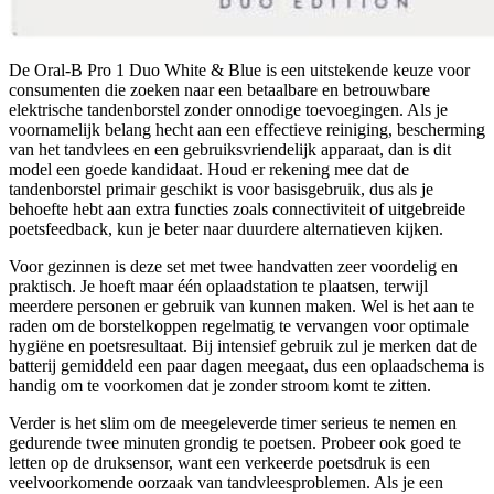
De Oral-B Pro 1 Duo White & Blue is een uitstekende keuze voor
consumenten die zoeken naar een betaalbare en betrouwbare
elektrische tandenborstel zonder onnodige toevoegingen. Als je
voornamelijk belang hecht aan een effectieve reiniging, bescherming
van het tandvlees en een gebruiksvriendelijk apparaat, dan is dit
model een goede kandidaat. Houd er rekening mee dat de
tandenborstel primair geschikt is voor basisgebruik, dus als je
behoefte hebt aan extra functies zoals connectiviteit of uitgebreide
poetsfeedback, kun je beter naar duurdere alternatieven kijken.
Voor gezinnen is deze set met twee handvatten zeer voordelig en
praktisch. Je hoeft maar één oplaadstation te plaatsen, terwijl
meerdere personen er gebruik van kunnen maken. Wel is het aan te
raden om de borstelkoppen regelmatig te vervangen voor optimale
hygiëne en poetsresultaat. Bij intensief gebruik zul je merken dat de
batterij gemiddeld een paar dagen meegaat, dus een oplaadschema is
handig om te voorkomen dat je zonder stroom komt te zitten.
Verder is het slim om de meegeleverde timer serieus te nemen en
gedurende twee minuten grondig te poetsen. Probeer ook goed te
letten op de druksensor, want een verkeerde poetsdruk is een
veelvoorkomende oorzaak van tandvleesproblemen. Als je een