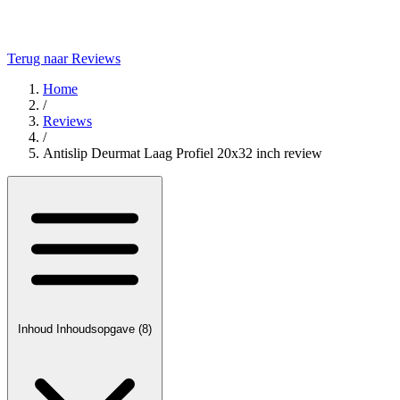
Terug naar Reviews
Home
/
Reviews
/
Antislip Deurmat Laag Profiel 20x32 inch review
Inhoud
Inhoudsopgave
(8)