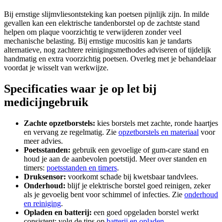
Bij ernstige slijmvliesontsteking kan poetsen pijnlijk zijn. In milde
gevallen kan een elektrische tandenborstel op de zachtste stand
helpen om plaque voorzichtig te verwijderen zonder veel
mechanische belasting. Bij ernstige mucositis kan je tandarts
alternatieve, nog zachtere reinigingsmethodes adviseren of tijdelijk
handmatig en extra voorzichtig poetsen. Overleg met je behandelaar
voordat je wisselt van werkwijze.
Specificaties waar je op let bij
medicijngebruik
Zachte opzetborstels:
kies borstels met zachte, ronde haartjes
en vervang ze regelmatig. Zie
opzetborstels en materiaal
voor
meer advies.
Poetsstanden:
gebruik een gevoelige of gum-care stand en
houd je aan de aanbevolen poetstijd. Meer over standen en
timers:
poetsstanden en timers
.
Druksensor:
voorkomt schade bij kwetsbaar tandvlees.
Onderhoud:
blijf je elektrische borstel goed reinigen, zeker
als je gevoelig bent voor schimmel of infecties. Zie
onderhoud
en reiniging
.
Opladen en batterij:
een goed opgeladen borstel werkt
consistent; volg de tips op
batterij en opladen
.