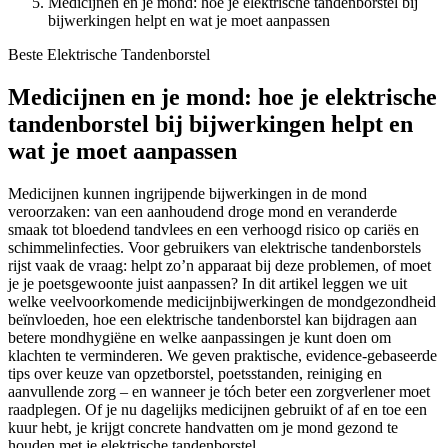
Medicijnen en je mond: hoe je elektrische tandenborstel bij
bijwerkingen helpt en wat je moet aanpassen
Beste Elektrische Tandenborstel
Medicijnen en je mond: hoe je elektrische
tandenborstel bij bijwerkingen helpt en
wat je moet aanpassen
Medicijnen kunnen ingrijpende bijwerkingen in de mond
veroorzaken: van een aanhoudend droge mond en veranderde
smaak tot bloedend tandvlees en een verhoogd risico op cariës en
schimmelinfecties. Voor gebruikers van elektrische tandenborstels
rijst vaak de vraag: helpt zo’n apparaat bij deze problemen, of moet
je je poetsgewoonte juist aanpassen? In dit artikel leggen we uit
welke veelvoorkomende medicijnbijwerkingen de mondgezondheid
beïnvloeden, hoe een elektrische tandenborstel kan bijdragen aan
betere mondhygiëne en welke aanpassingen je kunt doen om
klachten te verminderen. We geven praktische, evidence-gebaseerde
tips over keuze van opzetborstel, poetsstanden, reiniging en
aanvullende zorg – en wanneer je tóch beter een zorgverlener moet
raadplegen. Of je nu dagelijks medicijnen gebruikt of af en toe een
kuur hebt, je krijgt concrete handvatten om je mond gezond te
houden met je elektrische tandenborstel.