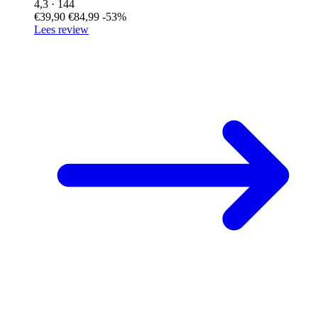
4,3
· 144
€39,90
€84,99
-53%
Lees review