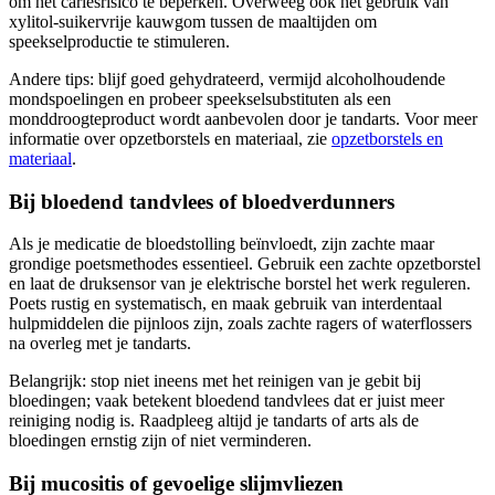
om het cariësrisico te beperken. Overweeg ook het gebruik van
xylitol-suikervrije kauwgom tussen de maaltijden om
speekselproductie te stimuleren.
Andere tips: blijf goed gehydrateerd, vermijd alcoholhoudende
mondspoelingen en probeer speekselsubstituten als een
monddroogteproduct wordt aanbevolen door je tandarts. Voor meer
informatie over opzetborstels en materiaal, zie
opzetborstels en
materiaal
.
Bij bloedend tandvlees of bloedverdunners
Als je medicatie de bloedstolling beïnvloedt, zijn zachte maar
grondige poetsmethodes essentieel. Gebruik een zachte opzetborstel
en laat de druksensor van je elektrische borstel het werk reguleren.
Poets rustig en systematisch, en maak gebruik van interdentaal
hulpmiddelen die pijnloos zijn, zoals zachte ragers of waterflossers
na overleg met je tandarts.
Belangrijk: stop niet ineens met het reinigen van je gebit bij
bloedingen; vaak betekent bloedend tandvlees dat er juist meer
reiniging nodig is. Raadpleeg altijd je tandarts of arts als de
bloedingen ernstig zijn of niet verminderen.
Bij mucositis of gevoelige slijmvliezen