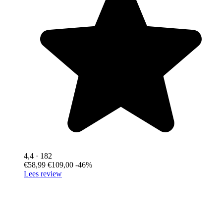
4,4
· 182
€58,99
€109,00
-46%
Lees review