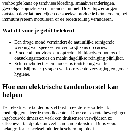
verhoogde kans op tandvleesbloeding, smaakveranderingen,
gevoelige slijmvliezen en mondschimmel. Deze bijwerkingen
ontstaan doordat medicijnen de speekselproductie beïnvloeden, het
immuunsysteem moduleren of de bloedstolling veranderen.
Wat dit voor je gebit betekent
Een droge mond vermindert de natuurlijke reinigende
werking van speeksel en verhoogt kans op cariës.
Bloedend tandvlees kan optreden bij bloedverdunners of
ontstekingsreacties en maakt dagelijkse reiniging pijnlijker.
Schimmelinfecties en mucositis (ontsteking van het
mondslijmvlies) vragen vaak om zachte verzorging en goede
hygiëne.
Hoe een elektrische tandenborstel kan
helpen
Een elektrische tandenborstel biedt meerdere voordelen bij
medicijngerelateerde mondklachten. Door consistente bewegingen,
ingebouwde timers en vaak een druksensor verwijderen ze
effectiever tandplak dan veel handtandenborstels. Dit is vooral
belangrijk als speeksel minder bescherming biedt.