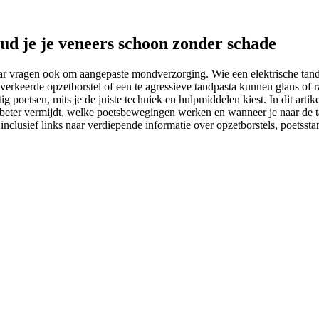
oud je je veneers schoon zonder schade
ar vragen ook om aangepaste mondverzorging. Wie een elektrische tandenb
e verkeerde opzetborstel of een te agressieve tandpasta kunnen glans of 
g poetsen, mits je de juiste techniek en hulpmiddelen kiest. In dit arti
e beter vermijdt, welke poetsbewegingen werken en wanneer je naar de 
 inclusief links naar verdiepende informatie over opzetborstels, poetsst